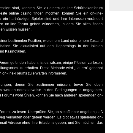
essiert sind, konnten Sie zu einem on-line-Schürhakenforum
este online casino
finden möchten, können Sie ein on-line-
ein hartnäckiger Spieler sind und Ihre Interessen verändert
n on-line-Forum gehen wünschen, in dem Sie alles finden
elen wissen müssen.
 einer bestimmten Position, wie einem Land oder einem Zustand
 halten Sie aktualisiert auf den Happenings in der lokalen
nd Kasinofällen.
orum gefunden haben, ist es ratsam, einige Pfosten zu lesen,
llungsortes zu erhalten. Diese Methode wird „Lauern“ genannt
n on-line-Forums zu erwarten informieren.
ngungen, denen Sie zustimmen müssen, bevor Sie oben
ums werden normalerweise in den Bedingungen in angegeben.
s Forums wohl fûhlen, können Sie nach anderen spielenden on-
s Forums zu lesen. Überprüfen Sie, ob sie offenbar angeben, daß
 weg verkaufen oder geben werden. Es gibt etwas spielende on-
 E-mail Adresse ohne Ihre Erlaubnis geben, und Sie möchten das