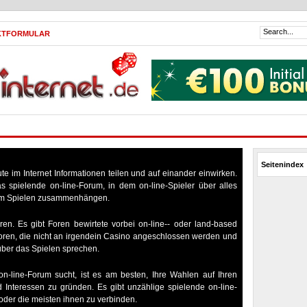
KTFORMULAR
Seitenindex
ute im Internet Informationen teilen und auf einander einwirken.
as spielende on-line-Forum, in dem on-line-Spieler über alles
dem Spielen zusammenhängen.
ren. Es gibt Foren bewirtete vorbei on-line-- oder land-based
Foren, die nicht an irgendein Casino angeschlossen werden und
r über das Spielen sprechen.
-line-Forum sucht, ist es am besten, Ihre Wahlen auf Ihren
nteressen zu gründen. Es gibt unzählige spielende on-line-
 oder die meisten ihnen zu verbinden.